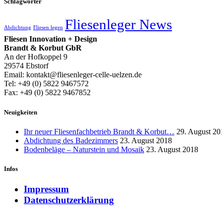
Schlagwörter
Fliesenleger News
Abdichtung
Fliesen legen
Fliesen Innovation + Design
Brandt & Korbut GbR
An der Hofkoppel 9
29574 Ebstorf
Email: kontakt@fliesenleger-celle-uelzen.de
Tel: +49 (0) 5822 9467572
Fax: +49 (0) 5822 9467852
Neuigkeiten
Ihr neuer Fliesenfachbetrieb Brandt & Korbut…
29. August 20
Abdichtung des Badezimmers
23. August 2018
Bodenbeläge – Naturstein und Mosaik
23. August 2018
Infos
Impressum
Datenschutzerklärung