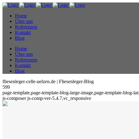
Home
Über uns
Referenzen
Kontakt
Blog
Home
Über uns
Referenzen
Kontakt
Blog
fliesenleger-celle-uelzen.de | Fliesenleger-Blog
599
page-template,page-template-blog-large-image,page-template-blog-l
js-composer js-comp-ver-5.4.7,vc_responsive