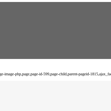
arge-image-php,page,page-id-599,page-child,parent-pageid-1815,ajax_