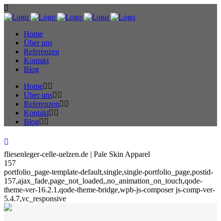
Home
Über uns
Referenzen
Kontakt
Blog
Home
Über uns
Referenzen
Kontakt
Blog
fliesenleger-celle-uelzen.de | Pale Skin Apparel
157
portfolio_page-template-default,single,single-portfolio_page,postid-
157,ajax_fade,page_not_loaded,,no_animation_on_touch,qode-
theme-ver-16.2.1,qode-theme-bridge,wpb-js-composer js-comp-ver-
5.4.7,vc_responsive