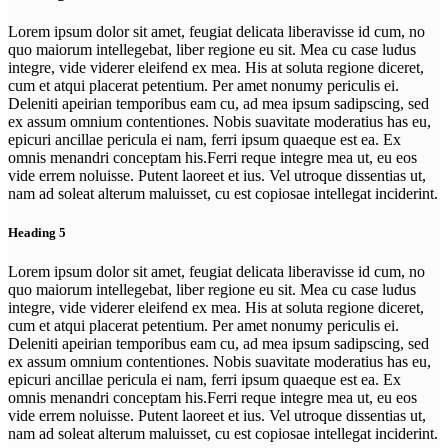
Lorem ipsum dolor sit amet, feugiat delicata liberavisse id cum, no
quo maiorum intellegebat, liber regione eu sit. Mea cu case ludus
integre, vide viderer eleifend ex mea. His at soluta regione diceret,
cum et atqui placerat petentium. Per amet nonumy periculis ei.
Deleniti apeirian temporibus eam cu, ad mea ipsum sadipscing, sed
ex assum omnium contentiones. Nobis suavitate moderatius has eu,
epicuri ancillae pericula ei nam, ferri ipsum quaeque est ea. Ex
omnis menandri conceptam his.Ferri reque integre mea ut, eu eos
vide errem noluisse. Putent laoreet et ius. Vel utroque dissentias ut,
nam ad soleat alterum maluisset, cu est copiosae intellegat inciderint.
Heading 5
Lorem ipsum dolor sit amet, feugiat delicata liberavisse id cum, no
quo maiorum intellegebat, liber regione eu sit. Mea cu case ludus
integre, vide viderer eleifend ex mea. His at soluta regione diceret,
cum et atqui placerat petentium. Per amet nonumy periculis ei.
Deleniti apeirian temporibus eam cu, ad mea ipsum sadipscing, sed
ex assum omnium contentiones. Nobis suavitate moderatius has eu,
epicuri ancillae pericula ei nam, ferri ipsum quaeque est ea. Ex
omnis menandri conceptam his.Ferri reque integre mea ut, eu eos
vide errem noluisse. Putent laoreet et ius. Vel utroque dissentias ut,
nam ad soleat alterum maluisset, cu est copiosae intellegat inciderint.