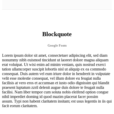
Blockquote
Google Fonts
Lorem ipsum dolor sit amet, consectetuer adipiscing elit, sed diam
nonummy nibh euismod tincidunt ut laoreet dolore magna aliquam
erat volutpat. Ut wisi enim ad minim veniam, quis nostrud exerci
tation ullamcorper suscipit lobortis nisl ut aliquip ex ea commodo
consequat. Duis autem vel eum iriure dolor in hendrerit in vulputate
velit esse molestie consequat, vel illum dolore eu feugiat nulla
facilisis at vero eros et accumsan et iusto odio dignissim qui blandit
praesent luptatum zzril delenit augue duis dolore te feugait nulla
facilisi. Nam liber tempor cum soluta nobis eleifend option congue
nihil imperdiet doming id quod mazim placerat facer possim
assum. Typi non habent claritatem insitam; est usus legentis in iis qui
facit eorum claritatem.