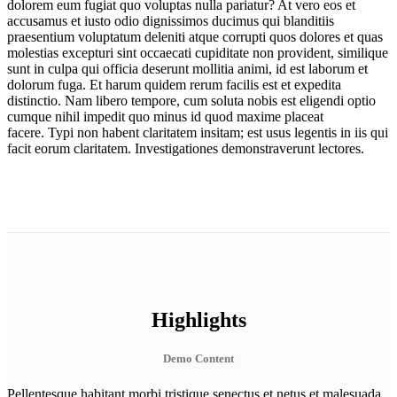
dolorem eum fugiat quo voluptas nulla pariatur? At vero eos et
accusamus et iusto odio dignissimos ducimus qui blanditiis
praesentium voluptatum deleniti atque corrupti quos dolores et quas
molestias excepturi sint occaecati cupiditate non provident, similique
sunt in culpa qui officia deserunt mollitia animi, id est laborum et
dolorum fuga. Et harum quidem rerum facilis est et expedita
distinctio. Nam libero tempore, cum soluta nobis est eligendi optio
cumque nihil impedit quo minus id quod maxime placeat
facere. Typi non habent claritatem insitam; est usus legentis in iis qui
facit eorum claritatem. Investigationes demonstraverunt lectores.
Highlights
Demo Content
Pellentesque habitant morbi tristique senectus et netus et malesuada