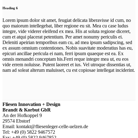
Heading 6
Lorem ipsum dolor sit amet, feugiat delicata liberavisse id cum, no
quo maiorum intellegebat, liber regione eu sit. Mea cu case ludus
integre, vide viderer eleifend ex mea. His at soluta regione diceret,
cum et atqui placerat petentium. Per amet nonumy periculis ei.
Deleniti apeirian temporibus eam cu, ad mea ipsum sadipscing, sed
ex assum omnium contentiones. Nobis suavitate moderatius has eu,
epicuri ancillae pericula ei nam, ferri ipsum quaeque est ea. Ex
omnis menandri conceptam his.Ferri reque integre mea ut, eu eos
vide errem noluisse. Putent laoreet et ius. Vel utroque dissentias ut,
nam ad soleat alterum maluisset, cu est copiosae intellegat inciderint.
Fliesen Innovation + Design
Brandt & Korbut GbR
An der Hofkoppel 9
29574 Ebstorf
Email: kontakt@fliesenleger-celle-uelzen.de
Tel: +49 (0) 5822 9467572
Fax: +49 (0) 5822 9467852