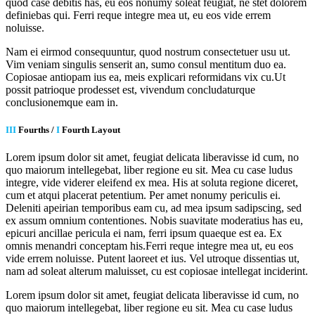
quod case debitis has, eu eos nonumy soleat feugiat, ne stet dolorem
definiebas qui. Ferri reque integre mea ut, eu eos vide errem
noluisse.
Nam ei eirmod consequuntur, quod nostrum consectetuer usu ut.
Vim veniam singulis senserit an, sumo consul mentitum duo ea.
Copiosae antiopam ius ea, meis explicari reformidans vix cu.Ut
possit patrioque prodesset est, vivendum concludaturque
conclusionemque eam in.
III
Fourths /
I
Fourth Layout
Lorem ipsum dolor sit amet, feugiat delicata liberavisse id cum, no
quo maiorum intellegebat, liber regione eu sit. Mea cu case ludus
integre, vide viderer eleifend ex mea. His at soluta regione diceret,
cum et atqui placerat petentium. Per amet nonumy periculis ei.
Deleniti apeirian temporibus eam cu, ad mea ipsum sadipscing, sed
ex assum omnium contentiones. Nobis suavitate moderatius has eu,
epicuri ancillae pericula ei nam, ferri ipsum quaeque est ea. Ex
omnis menandri conceptam his.Ferri reque integre mea ut, eu eos
vide errem noluisse. Putent laoreet et ius. Vel utroque dissentias ut,
nam ad soleat alterum maluisset, cu est copiosae intellegat inciderint.
Lorem ipsum dolor sit amet, feugiat delicata liberavisse id cum, no
quo maiorum intellegebat, liber regione eu sit. Mea cu case ludus