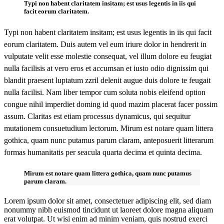
Typi non habent claritatem insitam; est usus legentis in iis qui
facit eorum claritatem.
Typi non habent claritatem insitam; est usus legentis in iis qui facit
eorum claritatem. Duis autem vel eum iriure dolor in hendrerit in
vulputate velit esse molestie consequat, vel illum dolore eu feugiat
nulla facilisis at vero eros et accumsan et iusto odio dignissim qui
blandit praesent luptatum zzril delenit augue duis dolore te feugait
nulla facilisi. Nam liber tempor cum soluta nobis eleifend option
congue nihil imperdiet doming id quod mazim placerat facer possim
assum.
Claritas est etiam processus dynamicus, qui sequitur
mutationem consuetudium lectorum. Mirum est notare quam littera
gothica, quam nunc putamus parum claram, anteposuerit litterarum
formas humanitatis per seacula quarta decima et quinta decima.
Mirum est notare quam littera gothica, quam nunc putamus
parum claram.
Lorem ipsum dolor sit amet, consectetuer adipiscing elit, sed diam
nonummy nibh euismod tincidunt ut laoreet dolore magna aliquam
erat volutpat. Ut wisi enim ad minim veniam, quis nostrud exerci