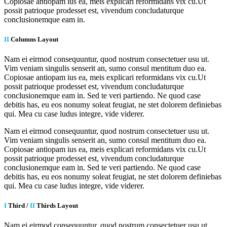
Copiosae antiopam ius ea, meis explicari reformidans vix cu.Ut
possit patrioque prodesset est, vivendum concludaturque
conclusionemque eam in.
II
Columns Layout
Nam ei eirmod consequuntur, quod nostrum consectetuer usu ut.
Vim veniam singulis senserit an, sumo consul mentitum duo ea.
Copiosae antiopam ius ea, meis explicari reformidans vix cu.Ut
possit patrioque prodesset est, vivendum concludaturque
conclusionemque eam in. Sed te veri partiendo. Ne quod case
debitis has, eu eos nonumy soleat feugiat, ne stet dolorem definiebas
qui. Mea cu case ludus integre, vide viderer.
Nam ei eirmod consequuntur, quod nostrum consectetuer usu ut.
Vim veniam singulis senserit an, sumo consul mentitum duo ea.
Copiosae antiopam ius ea, meis explicari reformidans vix cu.Ut
possit patrioque prodesset est, vivendum concludaturque
conclusionemque eam in. Sed te veri partiendo. Ne quod case
debitis has, eu eos nonumy soleat feugiat, ne stet dolorem definiebas
qui. Mea cu case ludus integre, vide viderer.
I
Third /
II
Thirds Layout
Nam ei eirmod consequuntur, quod nostrum consectetuer usu ut.