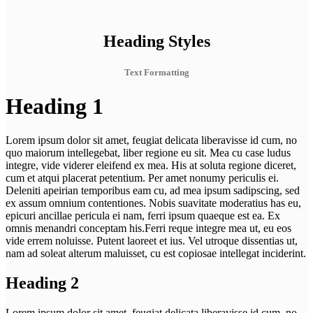
Heading Styles
Text Formatting
Heading 1
Lorem ipsum dolor sit amet, feugiat delicata liberavisse id cum, no
quo maiorum intellegebat, liber regione eu sit. Mea cu case ludus
integre, vide viderer eleifend ex mea. His at soluta regione diceret,
cum et atqui placerat petentium. Per amet nonumy periculis ei.
Deleniti apeirian temporibus eam cu, ad mea ipsum sadipscing, sed
ex assum omnium contentiones. Nobis suavitate moderatius has eu,
epicuri ancillae pericula ei nam, ferri ipsum quaeque est ea. Ex
omnis menandri conceptam his.Ferri reque integre mea ut, eu eos
vide errem noluisse. Putent laoreet et ius. Vel utroque dissentias ut,
nam ad soleat alterum maluisset, cu est copiosae intellegat inciderint.
Heading 2
Lorem ipsum dolor sit amet, feugiat delicata liberavisse id cum, no