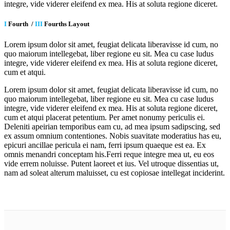
integre, vide viderer eleifend ex mea. His at soluta regione diceret.
I
Fourth /
III
Fourths Layout
Lorem ipsum dolor sit amet, feugiat delicata liberavisse id cum, no
quo maiorum intellegebat, liber regione eu sit. Mea cu case ludus
integre, vide viderer eleifend ex mea. His at soluta regione diceret,
cum et atqui.
Lorem ipsum dolor sit amet, feugiat delicata liberavisse id cum, no
quo maiorum intellegebat, liber regione eu sit. Mea cu case ludus
integre, vide viderer eleifend ex mea. His at soluta regione diceret,
cum et atqui placerat petentium. Per amet nonumy periculis ei.
Deleniti apeirian temporibus eam cu, ad mea ipsum sadipscing, sed
ex assum omnium contentiones. Nobis suavitate moderatius has eu,
epicuri ancillae pericula ei nam, ferri ipsum quaeque est ea. Ex
omnis menandri conceptam his.Ferri reque integre mea ut, eu eos
vide errem noluisse. Putent laoreet et ius. Vel utroque dissentias ut,
nam ad soleat alterum maluisset, cu est copiosae intellegat inciderint.