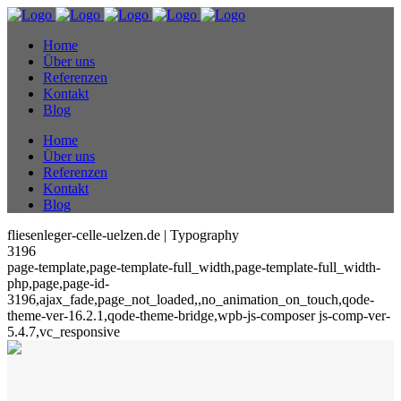
Home
Über uns
Referenzen
Kontakt
Blog
Home
Über uns
Referenzen
Kontakt
Blog
fliesenleger-celle-uelzen.de | Typography
3196
page-template,page-template-full_width,page-template-full_width-
php,page,page-id-
3196,ajax_fade,page_not_loaded,,no_animation_on_touch,qode-
theme-ver-16.2.1,qode-theme-bridge,wpb-js-composer js-comp-ver-
5.4.7,vc_responsive