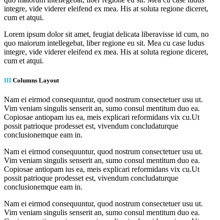
integre, vide viderer eleifend ex mea. His at soluta regione diceret,
cum et atqui.
Lorem ipsum dolor sit amet, feugiat delicata liberavisse id cum, no
quo maiorum intellegebat, liber regione eu sit. Mea cu case ludus
integre, vide viderer eleifend ex mea. His at soluta regione diceret,
cum et atqui.
III
Columns Layout
Nam ei eirmod consequuntur, quod nostrum consectetuer usu ut.
Vim veniam singulis senserit an, sumo consul mentitum duo ea.
Copiosae antiopam ius ea, meis explicari reformidans vix cu.Ut
possit patrioque prodesset est, vivendum concludaturque
conclusionemque eam in.
Nam ei eirmod consequuntur, quod nostrum consectetuer usu ut.
Vim veniam singulis senserit an, sumo consul mentitum duo ea.
Copiosae antiopam ius ea, meis explicari reformidans vix cu.Ut
possit patrioque prodesset est, vivendum concludaturque
conclusionemque eam in.
Nam ei eirmod consequuntur, quod nostrum consectetuer usu ut.
Vim veniam singulis senserit an, sumo consul mentitum duo ea.