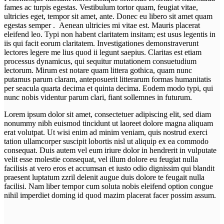
fames ac turpis egestas. Vestibulum tortor quam, feugiat vitae,
ultricies eget, tempor sit amet, ante.
Donec eu libero sit amet quam
egestas semper
. Aenean ultricies mi vitae est. Mauris placerat
eleifend leo. Typi non habent claritatem insitam; est usus legentis in
iis qui facit eorum claritatem. Investigationes demonstraverunt
lectores legere me lius quod ii legunt saepius. Claritas est etiam
processus dynamicus, qui sequitur mutationem consuetudium
lectorum. Mirum est notare quam littera gothica, quam nunc
putamus parum claram, anteposuerit litterarum formas humanitatis
per seacula quarta decima et quinta decima. Eodem modo typi, qui
nunc nobis videntur parum clari, fiant sollemnes in futurum.
Lorem ipsum dolor sit amet, consectetuer adipiscing elit, sed diam
nonummy nibh euismod tincidunt ut laoreet dolore magna aliquam
erat volutpat. Ut wisi enim ad minim veniam, quis nostrud exerci
tation ullamcorper suscipit lobortis nisl ut aliquip ex ea commodo
consequat.
Duis autem vel eum iriure dolor in hendrerit in vulputate
velit esse molestie consequat
, vel illum dolore eu feugiat nulla
facilisis at vero eros et accumsan et iusto odio dignissim qui blandit
praesent luptatum zzril delenit augue duis dolore te feugait nulla
facilisi. Nam liber tempor cum soluta nobis eleifend option congue
nihil imperdiet doming id quod mazim placerat facer possim assum.