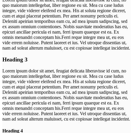
quo maiorum intellegebat, liber regione eu sit. Mea cu case ludus
integre, vide viderer eleifend ex mea. His at soluta regione diceret,
cum et atqui placerat petentium. Per amet nonumy periculis ei.
Deleniti apeirian temporibus eam cu, ad mea ipsum sadipscing, sed
ex assum omnium contentiones. Nobis suavitate moderatius has eu,
epicuri ancillae pericula ei nam, ferri ipsum quaeque est ea. Ex
omnis menandri conceptam his.Ferri reque integre mea ut, eu eos
vide errem noluisse. Putent laoreet et ius. Vel utroque dissentias ut,
nam ad soleat alterum maluisset, cu est copiosae intellegat inciderint.
Heading 3
Lorem ipsum dolor sit amet, feugiat delicata liberavisse id cum, no
quo maiorum intellegebat, liber regione eu sit. Mea cu case ludus
integre, vide viderer eleifend ex mea. His at soluta regione diceret,
cum et atqui placerat petentium. Per amet nonumy periculis ei.
Deleniti apeirian temporibus eam cu, ad mea ipsum sadipscing, sed
ex assum omnium contentiones. Nobis suavitate moderatius has eu,
epicuri ancillae pericula ei nam, ferri ipsum quaeque est ea. Ex
omnis menandri conceptam his.Ferri reque integre mea ut, eu eos
vide errem noluisse. Putent laoreet et ius. Vel utroque dissentias ut,
nam ad soleat alterum maluisset, cu est copiosae intellegat inciderint.
Heading 4