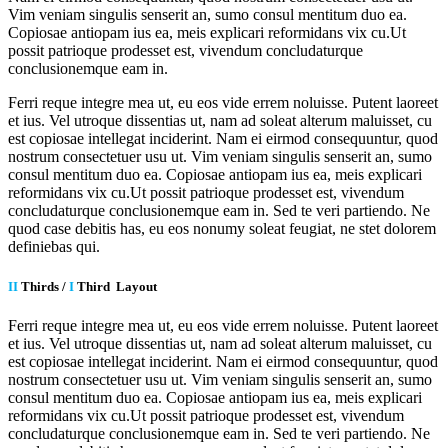
Vim veniam singulis senserit an, sumo consul mentitum duo ea.
Copiosae antiopam ius ea, meis explicari reformidans vix cu.Ut
possit patrioque prodesset est, vivendum concludaturque
conclusionemque eam in.
Ferri reque integre mea ut, eu eos vide errem noluisse. Putent laoreet
et ius. Vel utroque dissentias ut, nam ad soleat alterum maluisset, cu
est copiosae intellegat inciderint. Nam ei eirmod consequuntur, quod
nostrum consectetuer usu ut. Vim veniam singulis senserit an, sumo
consul mentitum duo ea. Copiosae antiopam ius ea, meis explicari
reformidans vix cu.Ut possit patrioque prodesset est, vivendum
concludaturque conclusionemque eam in. Sed te veri partiendo. Ne
quod case debitis has, eu eos nonumy soleat feugiat, ne stet dolorem
definiebas qui.
II
Thirds /
I
Third Layout
Ferri reque integre mea ut, eu eos vide errem noluisse. Putent laoreet
et ius. Vel utroque dissentias ut, nam ad soleat alterum maluisset, cu
est copiosae intellegat inciderint. Nam ei eirmod consequuntur, quod
nostrum consectetuer usu ut. Vim veniam singulis senserit an, sumo
consul mentitum duo ea. Copiosae antiopam ius ea, meis explicari
reformidans vix cu.Ut possit patrioque prodesset est, vivendum
concludaturque conclusionemque eam in. Sed te veri partiendo. Ne