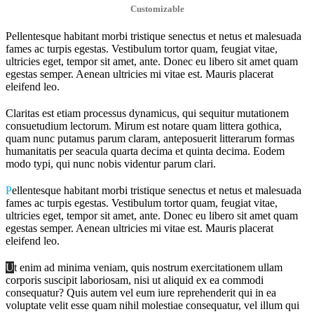
Customizable
P
ellentesque habitant morbi tristique senectus et netus et malesuada
fames ac turpis egestas. Vestibulum tortor quam, feugiat vitae,
ultricies eget, tempor sit amet, ante. Donec eu libero sit amet quam
egestas semper. Aenean ultricies mi vitae est. Mauris placerat
eleifend leo.
C
laritas est etiam processus dynamicus, qui sequitur mutationem
consuetudium lectorum. Mirum est notare quam littera gothica,
quam nunc putamus parum claram, anteposuerit litterarum formas
humanitatis per seacula quarta decima et quinta decima. Eodem
modo typi, qui nunc nobis videntur parum clari.
P
ellentesque habitant morbi tristique senectus et netus et malesuada
fames ac turpis egestas. Vestibulum tortor quam, feugiat vitae,
ultricies eget, tempor sit amet, ante. Donec eu libero sit amet quam
egestas semper. Aenean ultricies mi vitae est. Mauris placerat
eleifend leo.
U
t enim ad minima veniam, quis nostrum exercitationem ullam
corporis suscipit laboriosam, nisi ut aliquid ex ea commodi
consequatur? Quis autem vel eum iure reprehenderit qui in ea
voluptate velit esse quam nihil molestiae consequatur, vel illum qui