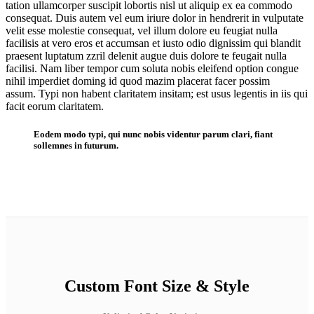
tation ullamcorper suscipit lobortis nisl ut aliquip ex ea commodo
consequat. Duis autem vel eum iriure dolor in hendrerit in vulputate
velit esse molestie consequat, vel illum dolore eu feugiat nulla
facilisis at vero eros et accumsan et iusto odio dignissim qui blandit
praesent luptatum zzril delenit augue duis dolore te feugait nulla
facilisi. Nam liber tempor cum soluta nobis eleifend option congue
nihil imperdiet doming id quod mazim placerat facer possim
assum. Typi non habent claritatem insitam; est usus legentis in iis qui
facit eorum claritatem.
Eodem modo typi, qui nunc nobis videntur parum clari, fiant
sollemnes in futurum.
Custom Font Size & Style